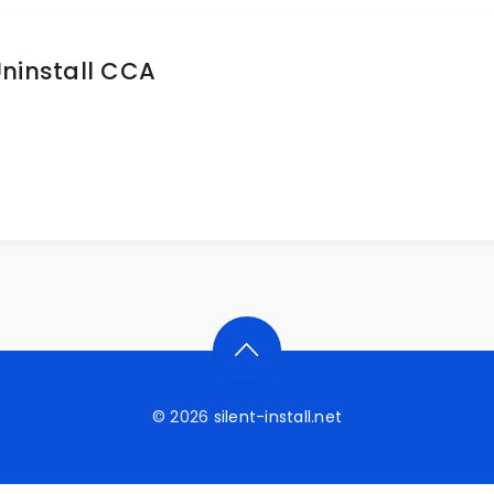
ninstall CCA
© 2026
silent-install.net