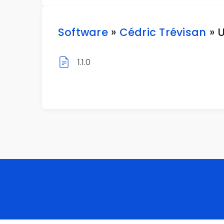
Software
»
Cédric Trévisan
» U
1.1.0